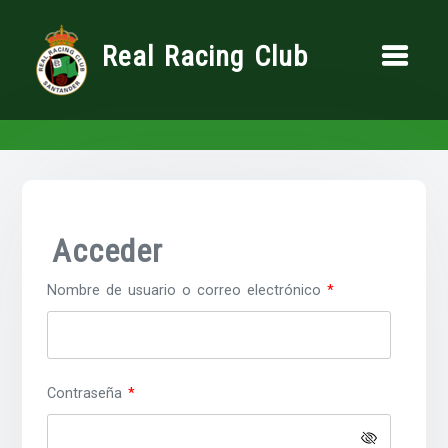
Saltar
al
Real Racing Club
contenido
Acceder
Obligatorio
Nombre de usuario o correo electrónico
*
Obligatorio
Contraseña
*